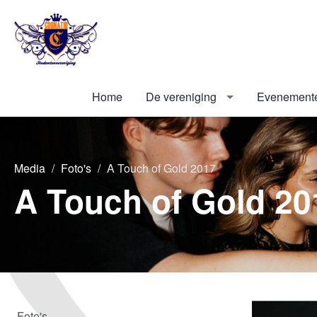
Home
De vereniging
Evenement
Media
Foto's
A Touch of Gold 2017
A Touch of Gold 20
Foto's