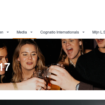
en
Media
Cognatio Internationals
Mijn L.
17