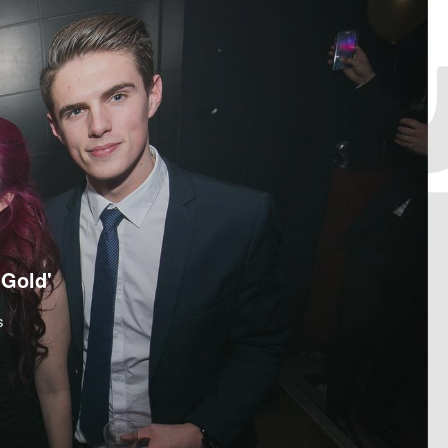
 Gold'
s