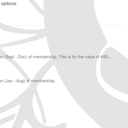
 options.
 (Sept - Dec) of membership. This is for the value of €45,-.
ter (Jan - Aug) of membership.