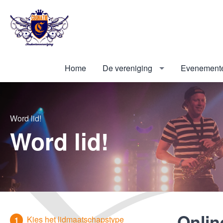
Home
De vereniging
Evenement
Word lid!
Word lid!
Onlin
Kies het lidmaatschapstype
1