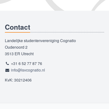
Contact
Landelijke studentenvereniging Cognatio
Oudenoord 2
3513 ER Utrecht
+31 6 52 77 87 76
info@lsvcognatio.nl
KvK: 30212406