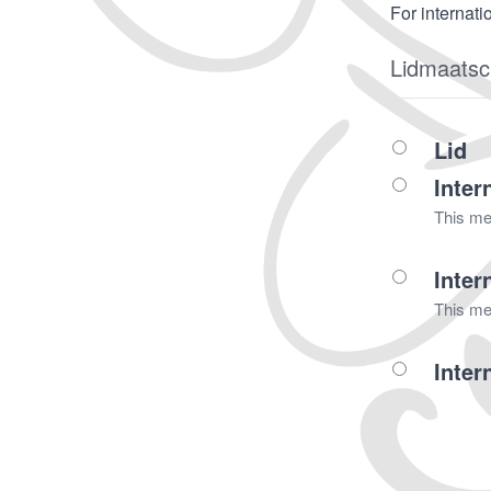
For internati
Lidmaatsc
Lid
Inter
This mem
Inter
This me
Inter