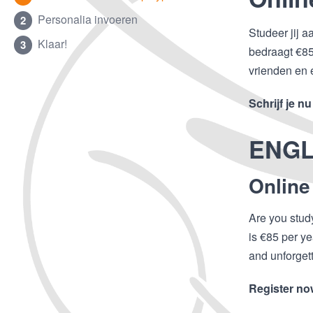
Personalia invoeren
2
Studeer jij 
Klaar!
3
bedraagt €85,
vrienden en 
Schrijf je n
ENGL
Online
Are you stud
is €85 per ye
and unforget
Register no