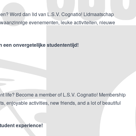
halen? Word dan lid van L.S.V. Cognatio! Lidmaatschap
met waanzinnige evenementen, leuke activiteiten, nieuwe
an een onvergetelijke studententijd!
ent life? Become a member of L.S.V. Cognatio! Membership
s, enjoyable activities, new friends, and a lot of beautiful
student experience!