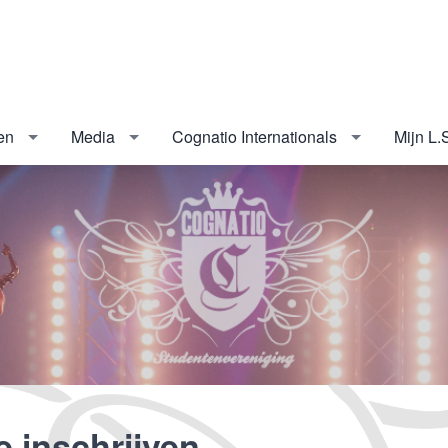
en
Media
Cognatio Internationals
Mijn L.
e inschrijven