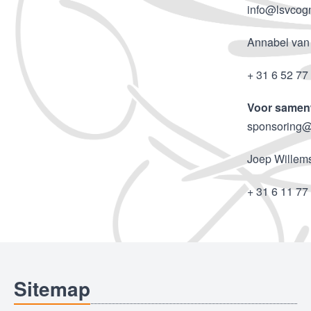
info@lsvcogn
Annabel van
+ 31 6 52 77
Voor samen
sponsoring@
Joep Willem
+ 31 6 11 77
Sitemap