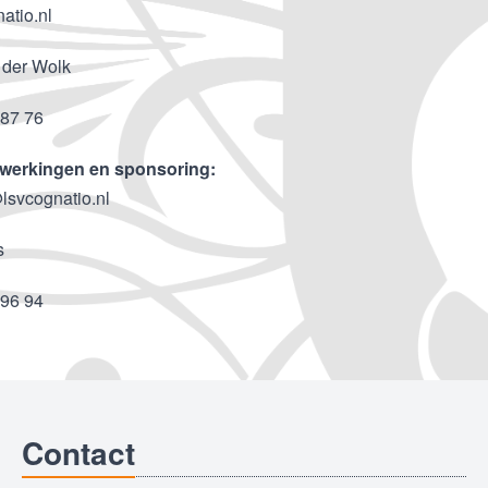
atio.nl
 der Wolk
 87 76
werkingen en sponsoring:
lsvcognatio.nl
s
 96 94
Contact