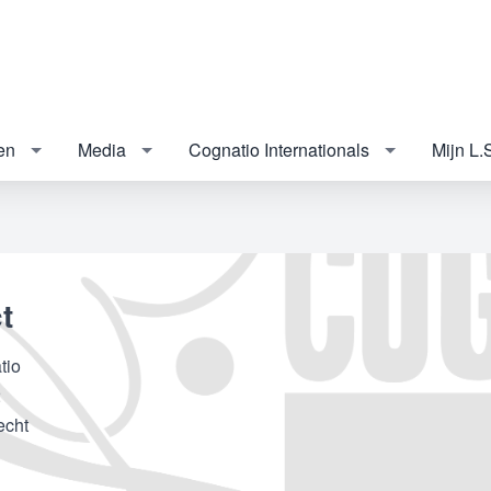
en
Media
Cognatio Internationals
Mijn L.
t
tio
2
echt