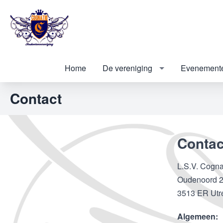
Home
De vereniging
Evenement
Contact
Contac
L.S.V. Cogna
Oudenoord 
3513 ER Utr
Algemeen: