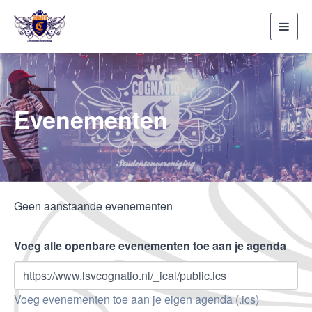
Toggl
navig
Evenementen
Geen aanstaande evenementen
Voeg alle openbare evenementen toe aan je agenda
https://www.lsvcognatio.nl/_ical/public.ics
Voeg evenementen toe aan je eigen agenda (.ics)