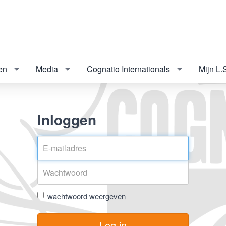
en
Media
Cognatio Internationals
Mijn L.
Inloggen
wachtwoord weergeven
Log in