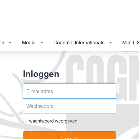
en
Media
Cognatio Internationals
Mijn L.
Inloggen
wachtwoord weergeven
Log in