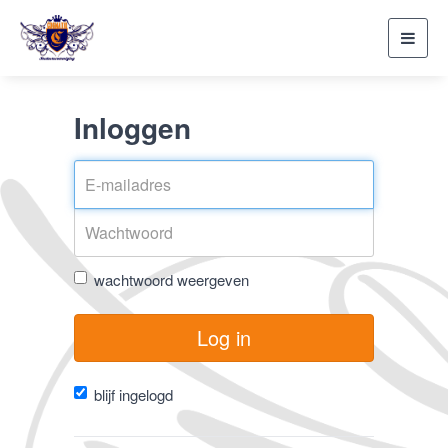
Toggl
navig
Inloggen
wachtwoord weergeven
Log in
blijf ingelogd