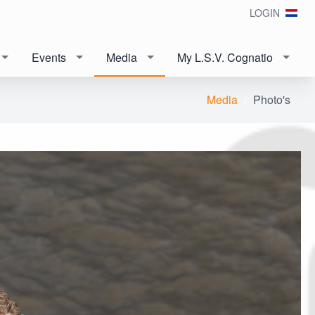
LOGIN
Events
Media
My L.S.V. Cognatio
Media
Photo's