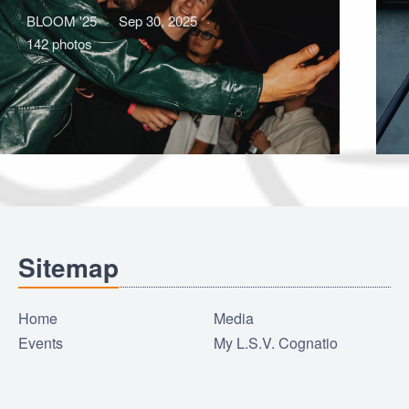
BLOOM '25
Sep 30, 2025
142 photos
Sitemap
Home
Media
Events
My L.S.V. Cognatio