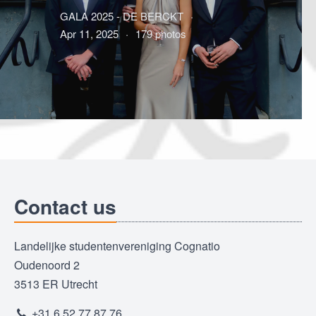
GALA 2025 - DE BERCKT
Apr 11, 2025
179 photos
Contact us
Landelijke studentenvereniging Cognatio
Oudenoord 2
3513 ER Utrecht
+31 6 52 77 87 76