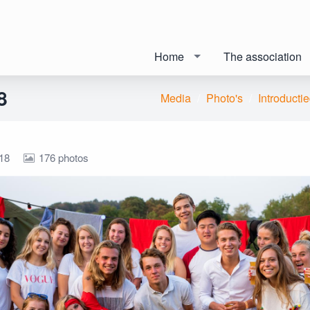
Home
The association
8
Media
Photo's
Introduct
18
176 photos