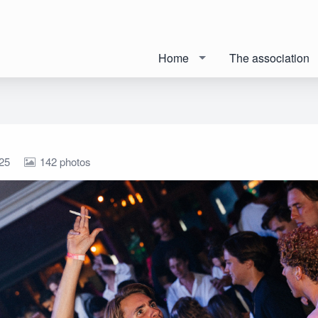
Home
The association
25
142 photos