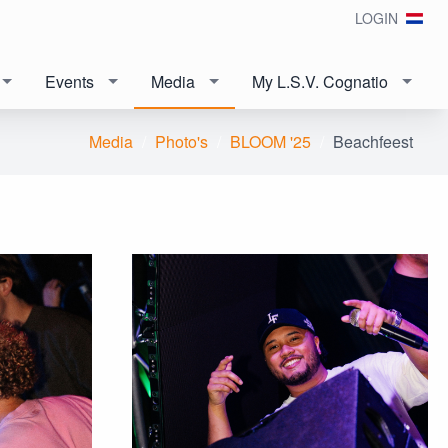
LOGIN
Events
Media
My L.S.V. Cognatio
Media
Photo's
BLOOM '25
Beachfeest